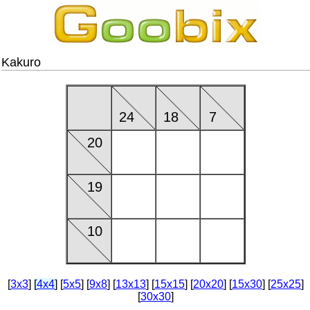
Kakuro
24
18
7
20
19
10
[
3x3
]
[
4x4
]
[
5x5
] [
9x8
] [
13x13
] [
15x15
] [
20x20
] [
15x30
] [
25x25
]
[
30x30
]